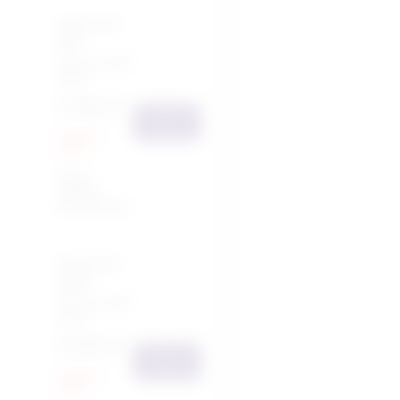
Front GA
left
29 mei 2025
19:30
€ 186,25
Bestel
Laatste
kans!
Nog
5
tickets
beschikbaar
Front GA
right
29 mei 2025
19:30
€ 186,25
Bestel
Laatste
kans!