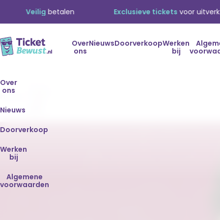
lig
betalen
Exclusieve tickets
voor uitverkochte ev
Over
Nieuws
Doorverkoop
Werken
Algem
ons
bij
voorwa
Harry
Over
ons
Styles
Home
- 29
mei
Nieuws
Doorverkoop
Werken
bij
Algemene
voorwaarden