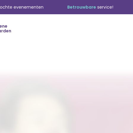
enementen
Betrouwbare
service!
Transpa
ene
arden