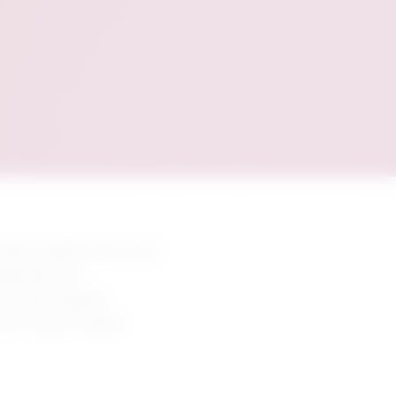
han Cruijff ArenA voor 
l is dit een 
l hits, visuele 
the Times of nieuw 