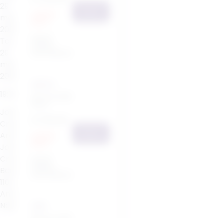
29
Bestel
Laatste
mei
kans!
2025
Nog
12
Tot:
tickets
29
beschikbaar
mei
2026
DISCO
19:30
29 mei 2025
19:30
Johan
€ 315,28
Cruijff
Bestel
ArenA
Laatste
kans!
Johan
Cruijff
Nog
15
tickets
Boulevard 1
,
beschikbaar
1101 AX
,
Amsterdam
,
Nederland
KISS