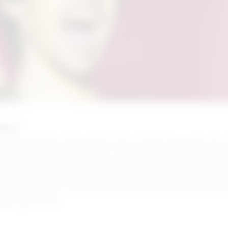
ent
nd zijn eerdere shows komt Harry Styles terug naar de Jo
Met zijn unieke mix van pop, rock en persoonlijke podiumstij
mag missen. Elk optreden belooft een spectaculaire show vo
etelijke sfeer. Of je nou fan bent van As It Was, Sign of 
pakt groots uit.