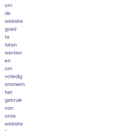
om
Bestel
Laatste
kans!
de
Nog
8
website
tickets
goed
beschikbaar
te
laten
Gangpadstoelen
werken
29 mei 2025
19:30
en
€ 219,91
om
Bestel
Laatste kans!
volledig
anoniem
Nog
12
tickets
beschikbaar
het
gebruik
Zijaanzicht
van
29 mei 2025
onze
19:30
website
€ 96,49