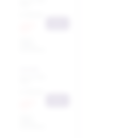
29 mei 2025
19:30
€ 315,28
Bestel
Laatste
kans!
Nog
10
tickets
beschikbaar
SQUARE
29 mei 2025
19:30
€ 315,28
Bestel
Laatste
kans!
Nog
13
tickets
beschikbaar