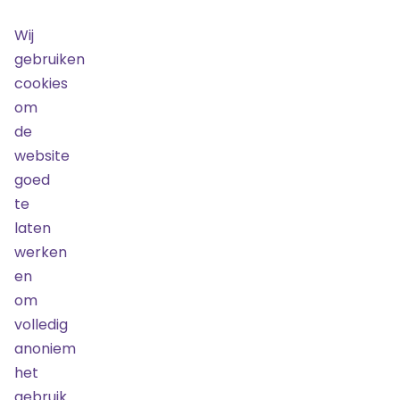
€ 62,83
Wij
Beschikbaar
gebruiken
Bestel
cookies
om
de
Mogelijk
beperkt
website
zicht
goed
30
te
mei
2025
laten
19:30
werken
€ 203,08
en
Laatste
om
kans!
volledig
Nog
anoniem
6
tickets
het
beschikbaar
gebruik