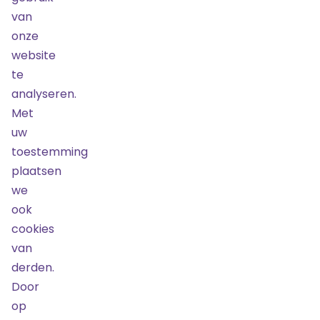
Bestel
van
onze
website
Rolstoel-/begeleiderplaatsen
te
30
mei
analyseren.
2025
19:30
Met
€ 141,37
uw
toestemming
Laatste
kans!
plaatsen
we
Nog
6
ook
tickets
beschikbaar
cookies
van
Bestel
derden.
Door
op