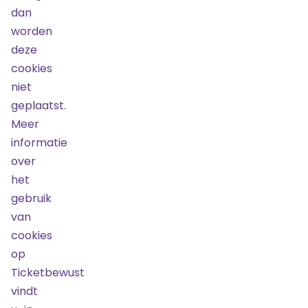
dan
Over ons
worden
Nieuws
deze
Doorverkoop
cookies
Werken bij
niet
Algemene
voorwaarden
geplaatst.
Meer
Uitstekend
4.8
/
5
informatie
over
Maarten van
het
Bekijk
456 reviews
op
Heemskerkstraat
gebruik
41
van
1964EC
cookies
Heemskerk
op
Telefoonnummer:
Ticketbewust
06 57 77 1775
vindt
KvK-nummer: