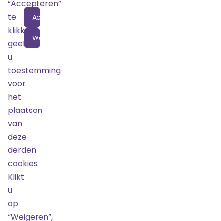
“Accepteren”
Locatie
te
Accepteren
klikken
Weigeren
geeft
u
toestemming
voor
het
plaatsen
van
deze
derden
cookies.
Door
Klikt
TicketBewust
u
op
“Weigeren”,