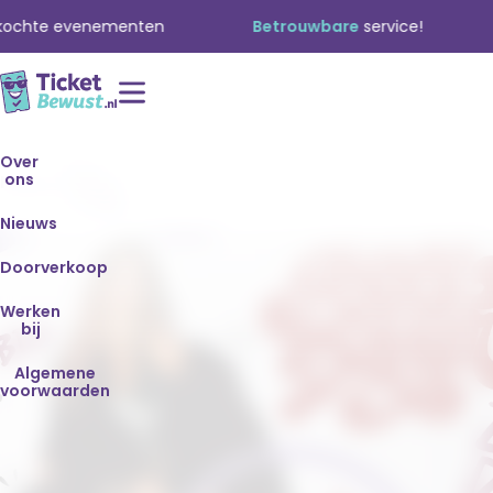
chte evenementen
Betrouwbare
service!
T
Roxy
Over
ons
Home
Dekker
- 3 sep
Nieuws
Doorverkoop
Werken
bij
Algemene
voorwaarden