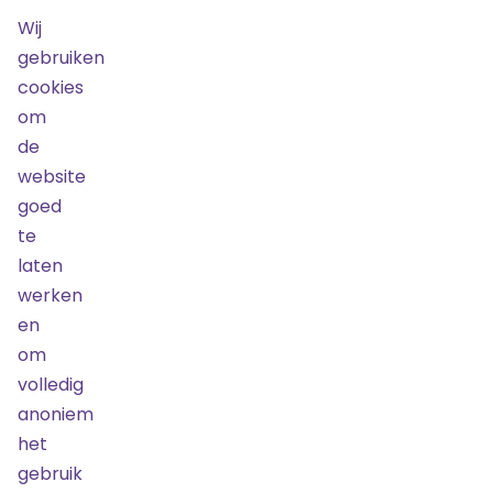
Normaal
Wij
03
september
gebruiken
2026
cookies
20:00
om
€ 45,00
de
Laatste
website
kans!
goed
Nog
15
te
tickets
laten
beschikbaar
werken
Bestel
en
om
2e
volledig
Ring
anoniem
03
het
september
2026
gebruik
20:00