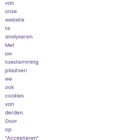
van
€ 50,00
onze
UITVERKOCHT
website
te
Bestel
analyseren.
Met
Rolstoelplatform
uw
03
toestemming
september
2026
plaatsen
20:00
we
€ 110,00
ook
UITVERKOCHT
cookies
van
Bestel
derden.
Door
op
“Accepteren”