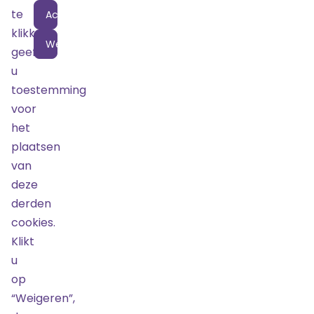
Locatie
te
Accepteren
klikken
Weigeren
geeft
u
toestemming
voor
het
plaatsen
van
deze
derden
cookies.
Door
Klikt
TicketBewust
u
op
“Weigeren”,