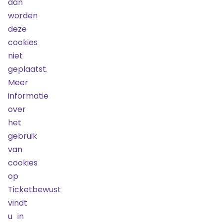
dan
Over ons
worden
Nieuws
deze
Doorverkoop
cookies
Werken bij
niet
Algemene
voorwaarden
geplaatst.
Meer
Uitstekend
4.8
/
5
informatie
over
Maarten van
het
Bekijk
456 reviews
op
Heemskerkstraat
gebruik
41
van
1964EC
cookies
Heemskerk
op
Telefoonnummer:
Ticketbewust
06 57 77 1775
vindt
KvK-nummer:
u in