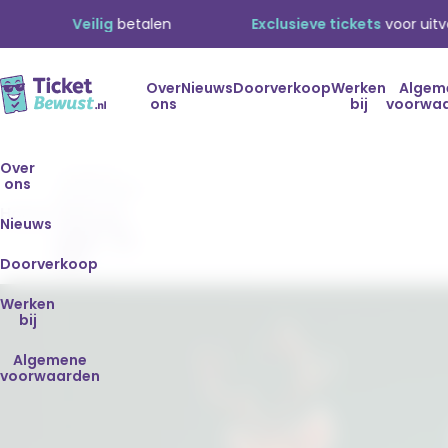
Veilig
betalen
Exclusieve tickets
voor uitverkoch
Over
Nieuws
Doorverkoop
Werken
Algem
ons
bij
voorwa
Toppers
Over
ons
Christmas
Party Of
Home
The Year
Nieuws
2025 - 23
dec.
Doorverkoop
Werken
bij
Algemene
voorwaarden