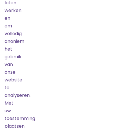
kans!
laten
Nederland
werken
Nog
10
tickets
en
beschikbaar
om
volledig
Goud
anoniem
23
het
december
2025
20:30
gebruik
€ 98,00
van
Bestel
onze
Laatste
kans!
website
Nog
10
te
tickets
analyseren.
beschikbaar
Met
uw
All I Want For
toestemming
Christmas
VIP
plaatsen