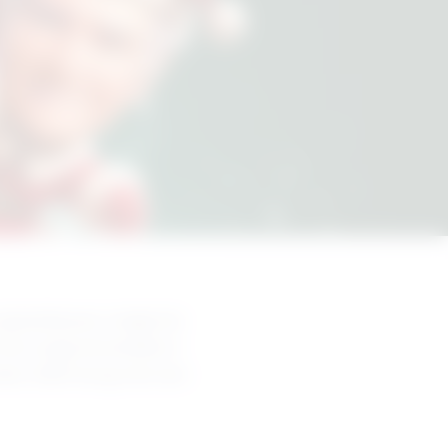
 gloednieuwe, magische 
 vorige kersteditie in 
mber 2025 terug met een 