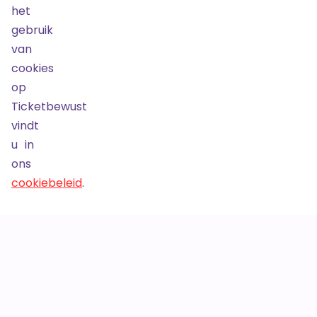
het
Werken bij
Algemene voorwaarden
gebruik
van
cookies
op
Ticketbewust
Maarten van Heemskerkstraat 41
vindt
1964EC Heemskerk
u in
Telefoonnummer:
06 57 77 1775
ons
KvK-nummer:
57096317
cookiebeleid
.
BTW-nummer:
NL818802595B01