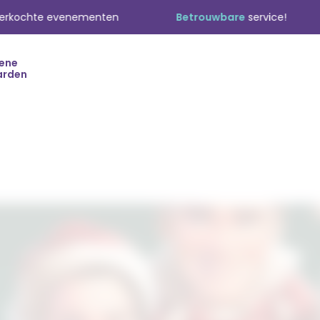
te evenementen
Betrouwbare
service!
Tr
ene
arden