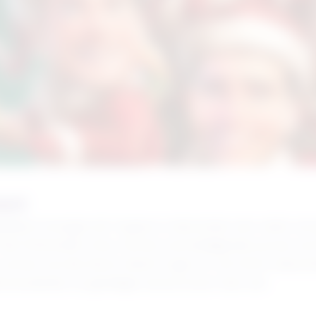
ent
 jubileum brengen de Toppers in december een reeks van
aar Rotterdam Ahoy. Na het overweldigende succes van de
, Jeroen van der Boom, René Froger en Jan Smit in dece
ctaculairder en gezelliger kerstconcert dan ooit.