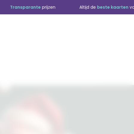
ansparante
prijzen
Altijd de
beste kaarten
voor de sc