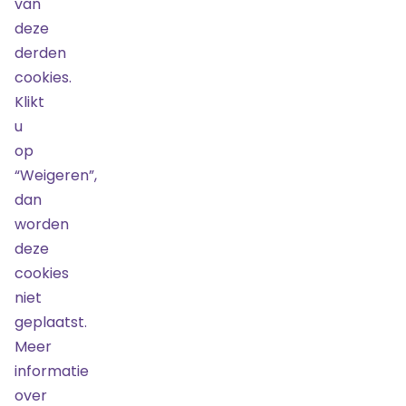
van
deze
derden
cookies.
Klikt
u
op
“Weigeren”,
dan
worden
Door
deze
TicketBewust
cookies
niet
geplaatst.
Meer
Over ons
informatie
Nieuws
over
Doorverkoop