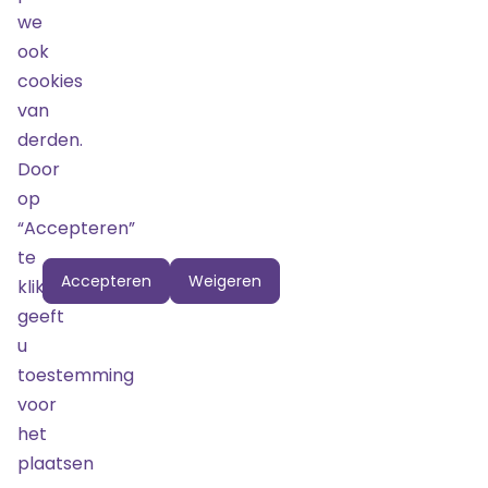
Arrangement
we
23 december
Bestel
ook
2025
20:30
cookies
€ 465,00
van
UITVERKOCHT
derden.
Door
Zitplaats 2e
op
ring
“Accepteren”
23 december
te
2025
20:30
Bestel
Accepteren
Weigeren
klikken
€ 82,00
geeft
UITVERKOCHT
u
toestemming
voor
het
Locatie
plaatsen