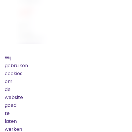
€ 99,48
Laatste
kans!
Nog
13
tickets
beschikbaar
Bestel
Wij
gebruiken
Cat.
cookies
8
-
om
Zitplaatsen
de
09
website
juni
2026
goed
18:15
te
€ 89,70
laten
Laatste
werken
kans!