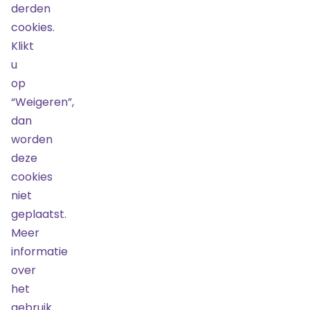
derden
cookies.
Door
Klikt
TicketBewust
u
op
“Weigeren”,
dan
Over ons
worden
Nieuws
deze
Doorverkoop
cookies
Werken bij
niet
Algemene
voorwaarden
geplaatst.
Meer
Uitstekend
4.8
/
5
informatie
over
Maarten van
het
Bekijk
456 reviews
op
Heemskerkstraat
gebruik