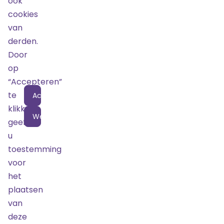
ook
tickets
beschikbaar
cookies
van
Bestel
derden.
Door
op
“Accepteren”
Locatie
te
Accepteren
klikken
Weigeren
geeft
u
toestemming
voor
het
plaatsen
van
deze