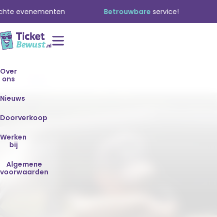
 evenementen
Betrouwbare
service!
Tran
Zach
Over
Home
ons
Bryan
Nieuws
Doorverkoop
Werken
bij
Algemene
voorwaarden