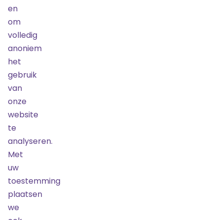
en
Nog
om
10
tickets
volledig
beschikbaar
anoniem
Bestel
het
gebruik
van
Cat.
9
onze
-
website
Zitplaatsen
te
09
juni
analyseren.
2026
18:15
Met
€ 79,93
uw
toestemming
Laatste
kans!
plaatsen
we
Nog
10